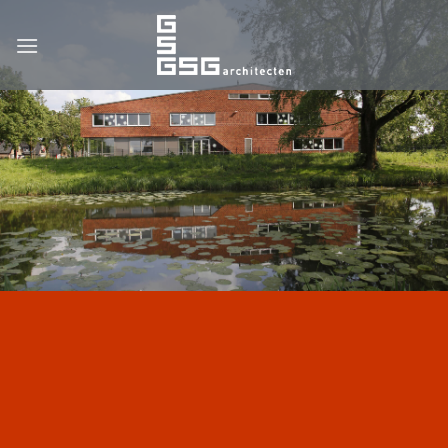
Ga
naar
inhoud