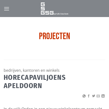
Ga
naar
inhoud
Projecten
bedrijven, kantoren en winkels
HORECAPAVILJOENS
APELDOORN
In de wijk Orden in een nieuw winkelcentrum gemaakt